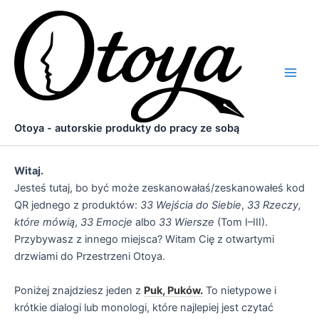
Przejdź
do
treści
Main
Men
Otoya - autorskie produkty do pracy ze sobą
Witaj.
Jesteś tutaj, bo być może zeskanowałaś/zeskanowałeś kod
QR jednego z produktów:
33 Wejścia do Siebie
,
33 Rzeczy,
które mówią
,
33 Emocje
albo
33 Wiersze
(Tom I–III).
Przybywasz z innego miejsca? Witam Cię z otwartymi
drzwiami do Przestrzeni Otoya.
Poniżej znajdziesz jeden z
Puk, Puków.
To nietypowe i
krótkie dialogi lub monologi, które najlepiej jest czytać