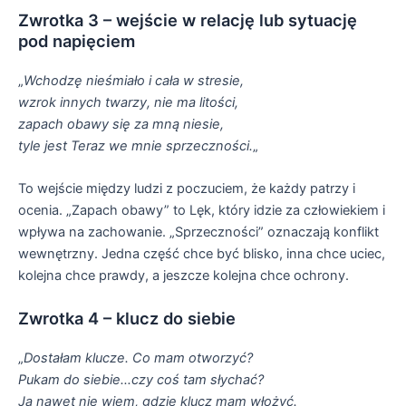
Zwrotka 3 – wejście w relację lub sytuację
pod napięciem
„
Wchodzę nieśmiało i cała w stresie,
wzrok innych twarzy, nie ma litości,
zapach obawy się za mną niesie,
tyle jest Teraz we mnie sprzeczności.
„
To wejście między ludzi z poczuciem, że każdy patrzy i
ocenia. „Zapach obawy” to Lęk, który idzie za człowiekiem i
wpływa na zachowanie. „Sprzeczności” oznaczają konflikt
wewnętrzny. Jedna część chce być blisko, inna chce uciec,
kolejna chce prawdy, a jeszcze kolejna chce ochrony.
Zwrotka 4 – klucz do siebie
„
Dostałam klucze. Co mam otworzyć?
Pukam do siebie…czy coś tam słychać?
Ja nawet nie wiem, gdzie klucz mam włożyć.