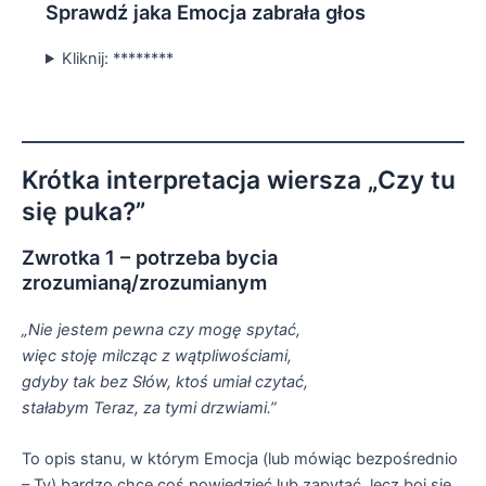
Sprawdź jaka Emocja zabrała głos
Kliknij: ********
Krótka interpretacja wiersza „Czy tu
się puka?”
Zwrotka 1 – potrzeba bycia
zrozumianą/zrozumianym
„Nie jestem pewna czy mogę spytać,
więc stoję milcząc z wątpliwościami,
gdyby tak bez Słów, ktoś umiał czytać,
stałabym Teraz, za tymi drzwiami.”
To opis stanu, w którym Emocja (lub mówiąc bezpośrednio
– Ty) bardzo chce coś powiedzieć lub zapytać, lecz boi się,