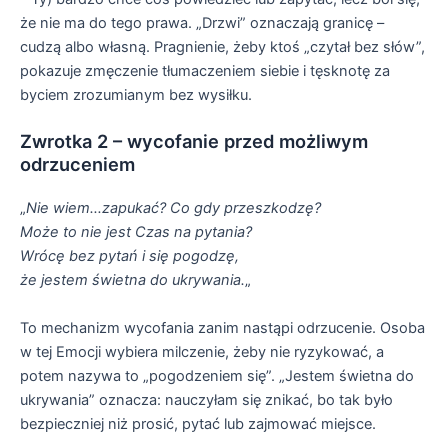
że nie ma do tego prawa. „Drzwi” oznaczają granicę –
cudzą albo własną. Pragnienie, żeby ktoś „czytał bez słów”,
pokazuje zmęczenie tłumaczeniem siebie i tęsknotę za
byciem zrozumianym bez wysiłku.
Zwrotka 2 – wycofanie przed możliwym
odrzuceniem
„
Nie wiem…zapukać? Co gdy przeszkodzę?
Może to nie jest Czas na pytania?
Wrócę bez pytań i się pogodzę,
że jestem świetna do ukrywania.
„
To mechanizm wycofania zanim nastąpi odrzucenie. Osoba
w tej Emocji wybiera milczenie, żeby nie ryzykować, a
potem nazywa to „pogodzeniem się”. „Jestem świetna do
ukrywania” oznacza: nauczyłam się znikać, bo tak było
bezpieczniej niż prosić, pytać lub zajmować miejsce.