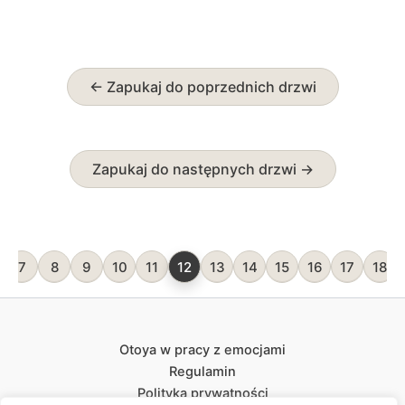
← Zapukaj do poprzednich drzwi
Zapukaj do następnych drzwi →
7
8
9
10
11
12
13
14
15
16
17
18
Otoya w pracy z emocjami
Regulamin
Polityka prywatności