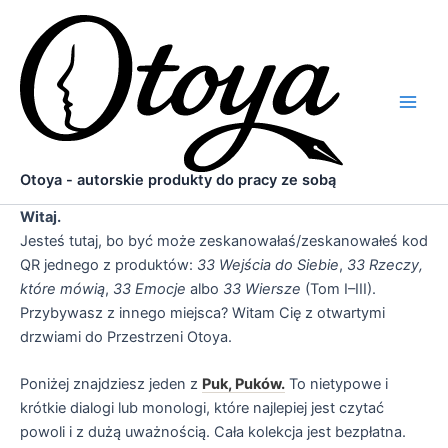
Przejdź
do
treści
Main
Men
Otoya - autorskie produkty do pracy ze sobą
Witaj.
Jesteś tutaj, bo być może zeskanowałaś/zeskanowałeś kod
QR jednego z produktów:
33 Wejścia do Siebie
,
33 Rzeczy,
które mówią
,
33 Emocje
albo
33 Wiersze
(Tom I–III).
Przybywasz z innego miejsca? Witam Cię z otwartymi
drzwiami do Przestrzeni Otoya.
Poniżej znajdziesz jeden z
Puk, Puków.
To nietypowe i
krótkie dialogi lub monologi, które najlepiej jest czytać
powoli i z dużą uważnością. Cała kolekcja jest bezpłatna.